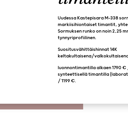
Uudessa Kastepisara M-338 sor
markiisihiontaiset timantit, yhte
Sormuksen runko on noin 2,25 mm
tynnyriprofiilinen.
Suositusvähittäishinnat 14K
keltakultaisena/valkokultaisena
luonnontimantilla alkaen 1790 € 
synteettisellä timantilla (labora
/ 1199 €.