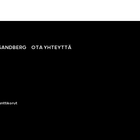
SANDBERG
OTA YHTEYTTÄ
nttikorut