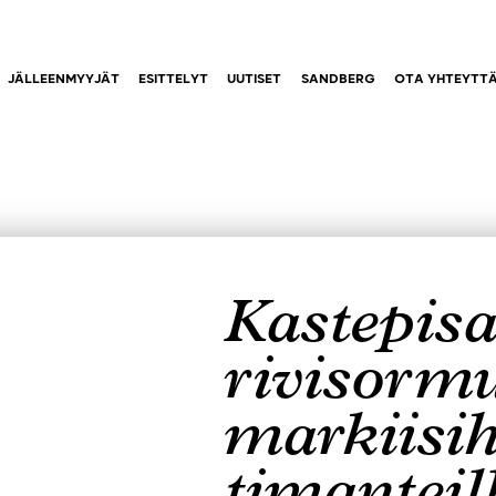
JÄLLEENMYYJÄT
ESITTELYT
UUTISET
SANDBERG
OTA YHTEYTT
Kastepisa
rivisorm
markiisih
timanteil