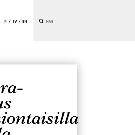
Ä
FI
SV
EN
/
/
ra-
us
iontaisilla
la