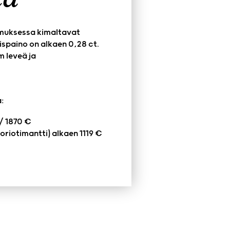
muksessa kimaltavat
ispaino on alkaen 0,28 ct.
 leveä ja
:
/ 1870 €
toriotimantti) alkaen 1119 €