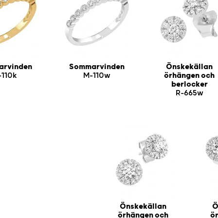
rvinden
Sommarvinden
Önskekällan
-110k
M-110w
örhängen och
berlocker
R-665w
Önskekällan
Ö
örhängen och
ö