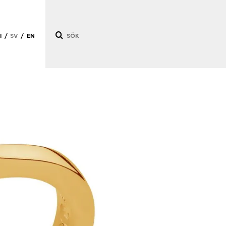
I
SV
EN
/
/