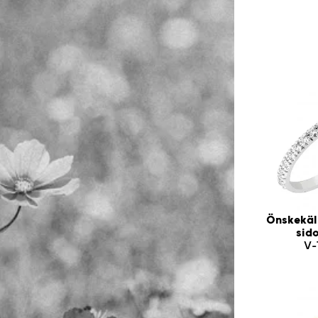
Önskekäl
sid
V-