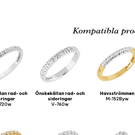
Kompatibla pro
lan rad- och
Önskekällan rad- och
Havsströmmen
oringar
sidoringar
M-152Byw
720w
V-760w