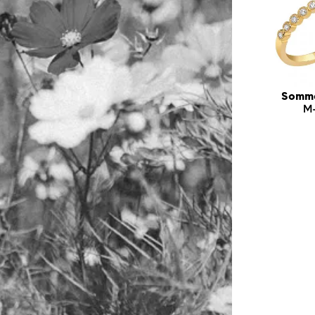
Somma
M