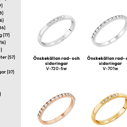
9)
8)
6)
36)
 (77)
16)
)
er (57)
Önskekällan rad- och
Önskekällan rad- 
sidoringar
sidoringar
V-720-5w
V-701w
ar (37)
)