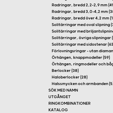
Radringar, bredd 2,2–2,9 mm (4
Radringar, bredd 3,0–4,2 mm (3
Radringar, bredd över 4,2 mm (1
Solitärringar med oval slipning (
Solitärringar med briljantslipning
Solitärringar, övriga slipningar (
Solitärringar med sidostenar (63
Förlovningsringar – utan diamant
Örhängen, knappmodeller (59)
Örhängen, ringmodeller och båg
Berlocker (38)
Haloberlocker (28)
Halssmycken och armbanden (5
SÖK MED NAMN
UTGÅNGET
RINGKOMBINATIONER
KATALOG