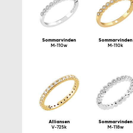
Sommarvinden
Sommarvinden
M-110w
M-110k
Alliansen
Sommarvinden
V-725k
M-118w