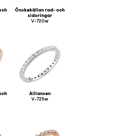
och
Önskekällan rad- och
sidoringar
V-720w
och
Alliansen
V-725w