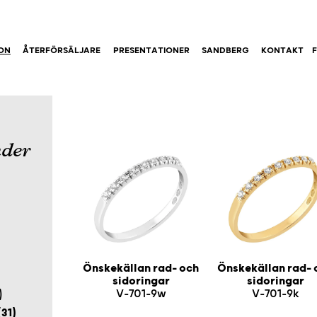
ION
ÅTERFÖRSÄLJARE
PRESENTATIONER
SANDBERG
KONTAKT
F
nder
Önskekällan rad- och
Önskekällan rad- 
sidoringar
sidoringar
V-701-9w
V-701-9k
)
31)