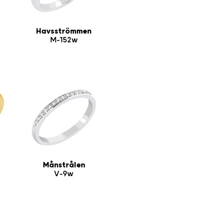
Havsströmmen
M-152w
Månstrålen
V-9w