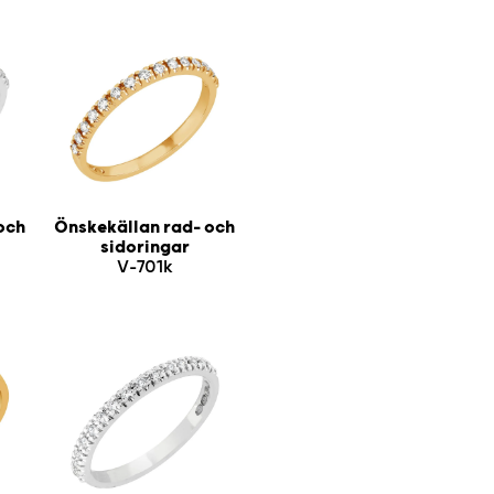
och
Önskekällan rad- och
sidoringar
V-701k