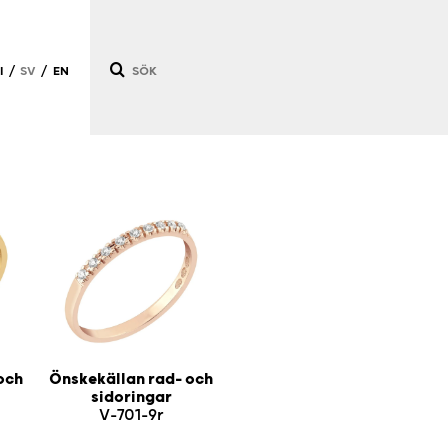
I
SV
EN
/
/
och
Önskekällan rad- och
sidoringar
V-701-9r