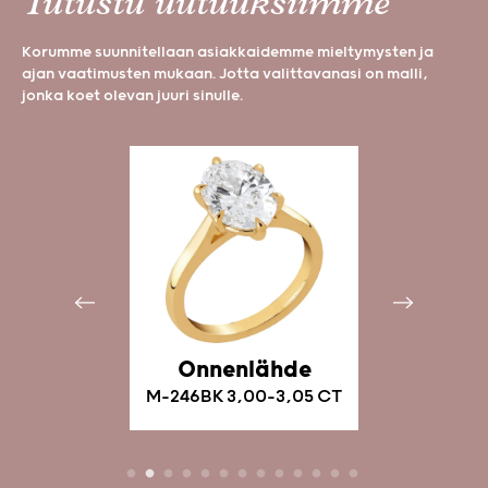
Tutustu uutuuksiimme
Korumme suunnitellaan asiakkaidemme mieltymysten ja
ajan vaatimusten mukaan. Jotta valittavanasi on malli,
jonka koet olevan juuri sinulle.
ta 3-,5-
Onnenlähde
Pou
viset
M-246BK 3,00-3,05 CT
0K