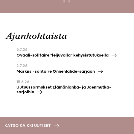
Ajankohtaista
5.7.26
Ovaali-solitaire "leijuvalla" kehysistutuksella
2.7.26
Markiisi-solitaire Onnenlähde-sarjaan
15.6.26
Uutuussormukset Elämänlanka- ja Joenmutka-
sarjoihin
KATSO KAIKKI UUTISET