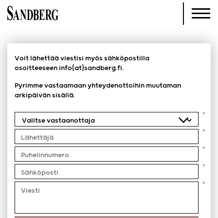
Voit lähettää viestisi myös sähköpostilla
osoitteeseen
info(at)sandberg.fi
.
Pyrimme vastaamaan yhteydenottoihin muutaman
arkipäivän sisällä.