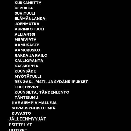
KUKKANIITTY
ULPUKKA
SUVITUULI
ELÄMÄNLANKA
JOENMUTKA
AURINKOTUULI
ALLIANSSI
MERIVIRTA
AAMUKASTE
AAMURUSKO
RAKKA JA RAILO
KALLIORANTA
KASSIOPEIA
KUUNSÄDE
MYÖTÄTUULI
RENGAS-, RISTI- JA SYDÄNRIIPUKSET
TUULENVIRE
KUUNSILTA, TÄHDENLENTO
TÄHTISUMU
HAE AIEMPIA MALLEJA
SORMUSYHDISTELMIÄ
KUVASTO
JÄLLEENMYYJÄT
ESITTELYT
UUTISET