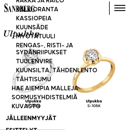
RAKKA JA RAILO
KALLIORANTA
KASSIOPEIA
KUUNSÄDE
Ulpukka
MYÖTÄTUULI
RENGAS-, RISTI- JA
SYDÄNRIIPUKSET
TUULENVIRE
KUUNSILTA, TÄHDENLENTO
TÄHTISUMU
HAE AIEMPIA MALLEJA
SORMUSYHDISTELMIÄ
Ulpukka
Ulpukka
KUVASTO
S-105w
S-105K
JÄLLEENMYYJÄT