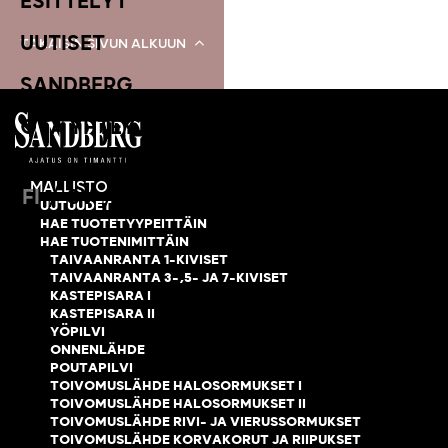
ESITTELYT
UUTISET
TAKAISIN SIVUN ALKUUN
SANDBERG
OTA YHTEYTTÄ
MALLISTO
/
/
FI
SV
EN
UUTUUDET
HAE TUOTETYYPEITTÄIN
HAE TUOTENIMITTÄIN
TAIVAANRANTA 1-KIVISET
TAIVAANRANTA 3-,5- JA 7-KIVISET
KASTEPISARA I
KASTEPISARA II
YÖPILVI
ONNENLÄHDE
POUTAPILVI
TOIVOMUSLÄHDE HALOSORMUKSET I
TOIVOMUSLÄHDE HALOSORMUKSET II
TOIVOMUSLÄHDE RIVI- JA VIERUSSORMUKSET
TOIVOMUSLÄHDE KORVAKORUT JA RIIPUKSET