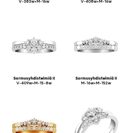
V-383w+M-16w
V-408w+M-16w
Sormusyhdistelmiä II
Sormusyhdistelmiä II
V-409w+M-15-8w
M-16w+M-152w