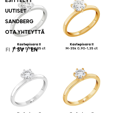
ESITTELYT
UUTISET
SANDBERG
OTA YHTEYTTÄ
Kastepisara II
Kastepisara II
M-35w 0,90-1,35 ct
M-35k 0,90-1,35 ct
/
/
FI
SV
EN