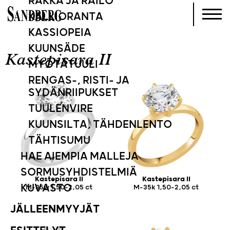
RAKKA JA RAILO
KALLIORANTA
KASSIOPEIA
KUUNSÄDE
Kastepisara II
MYÖTÄTUULI
RENGAS-, RISTI- JA
SYDÄNRIIPUKSET
TUULENVIRE
KUUNSILTA, TÄHDENLENTO
TÄHTISUMU
HAE AIEMPIA MALLEJA
SORMUSYHDISTELMIÄ
Kastepisara II
Kastepisara II
KUVASTO
M-35w 1,50-2,05 ct
M-35k 1,50-2,05 ct
JÄLLEENMYYJÄT