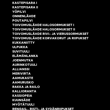
KASTEPISARA I
KASTEPISARA II
YÖPILVI
ONNENLÄHDE
POUTAPILVI
TOIVOMUSLÄHDE HALOSORMUKSET I
TOIVOMUSLÄHDE HALOSORMUKSET II
TOIVOMUSLÄHDE RIVI- JA VIERUSSORMUKSET
TOIVOMUSLÄHDE KORVAKORUT JA RIIPUKSET
KUKKANIITTY
ULPUKKA
SUVITUULI
ELÄMÄNLANKA
JOENMUTKA
AURINKOTUULI
ALLIANSSI
MERIVIRTA
AAMUKASTE
AAMURUSKO
RAKKA JA RAILO
KALLIORANTA
KASSIOPEIA
KUUNSÄDE
MYÖTÄTUULI
RENGAS-, RISTI- JA SYDÄNRIIPUKSET