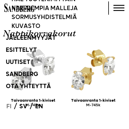
HAE AIEMPIA MALLEJA
SORMUSYHDISTELMIÄ
KUVASTO
Nappikorvakorut
JÄLLEENMYYJÄT
ESITTELYT
UUTISET
SANDBERG
OTA YHTEYTTÄ
Taivaanranta 1-kiviset
Taivaanranta 1-kiviset
/
/
M-745w
M-745k
FI
SV
EN