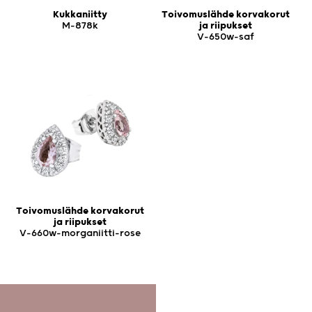
Kukkaniitty
Toivomuslähde korvakorut
M-878k
ja riipukset
V-650w-saf
Toivomuslähde korvakorut
ja riipukset
V-660w-morganiitti-rose