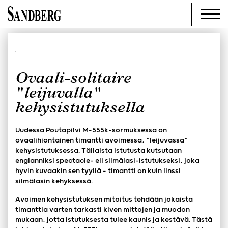
Ovaali-solitaire
"leijuvalla"
kehysistutuksella
Uudessa Poutapilvi M-555k-sormuksessa on
ovaalihiontainen timantti avoimessa, ”leijuvassa”
kehysistutuksessa. Tällaista istutusta kutsutaan
englanniksi spectacle- eli silmälasi-istutukseksi, joka
hyvin kuvaakin sen tyyliä – timantti on kuin linssi
silmälasin kehyksessä.
Avoimen kehysistutuksen mitoitus tehdään jokaista
timanttia varten tarkasti kiven mittojen ja muodon
mukaan, jotta istutuksesta tulee kaunis ja kestävä. Tästä