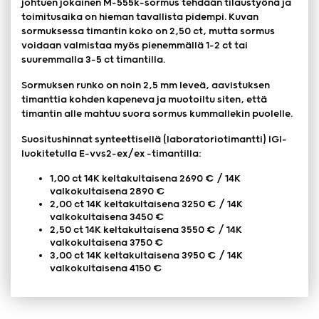
johtuen jokainen M-555k-sormus tehdään tilaustyönä ja
toimitusaika on hieman tavallista pidempi. Kuvan
sormuksessa timantin koko on 2,50 ct, mutta sormus
voidaan valmistaa myös pienemmällä 1-2 ct tai
suuremmalla 3-5 ct timantilla.
Sormuksen runko on noin 2,5 mm leveä, aavistuksen
timanttia kohden kapeneva ja muotoiltu siten, että
timantin alle mahtuu suora sormus kummallekin puolelle.
Suositushinnat synteettisellä (laboratoriotimantti) IGI-
luokitetulla E-vvs2-ex/ex -timantilla:
1,00 ct 14K keltakultaisena 2690 € / 14K
valkokultaisena 2890 €
2,00 ct 14K keltakultaisena 3250 € / 14K
valkokultaisena 3450 €
2,50 ct 14K keltakultaisena 3550 € / 14K
valkokultaisena 3750 €
3,00 ct 14K keltakultaisena 3950 € / 14K
valkokultaisena 4150 €