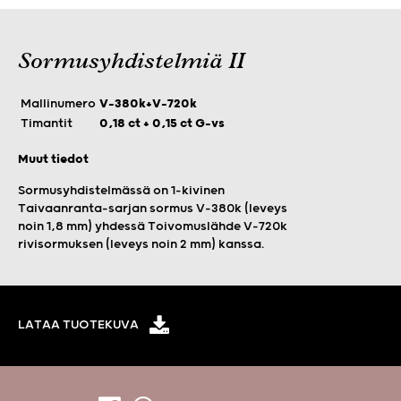
Sormusyhdistelmiä II
Mallinumero
V-380k+V-720k
Timantit
0,18 ct + 0,15 ct G-vs
Muut tiedot
Sormusyhdistelmässä on 1-kivinen
Taivaanranta-sarjan sormus V-380k (leveys
noin 1,8 mm) yhdessä Toivomuslähde V-720k
rivisormuksen (leveys noin 2 mm) kanssa.
LATAA TUOTEKUVA