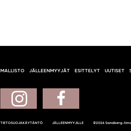
MALLISTO
JÄLLEENMYYJÄT
ESITTELYT
UUTISET
TIETOSUOJAKÄYTÄNTÖ
JÄLLEENMYYJILLE
©2026 Sandberg-tima