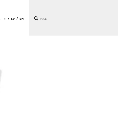
Ä
FI
SV
EN
/
/