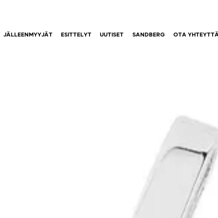
JÄLLEENMYYJÄT
ESITTELYT
UUTISET
SANDBERG
OTA YHTEYTT