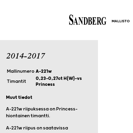
MALLISTO
2014-2017
Mallinumero
A-221w
0,23–0,27ct H(W)-vs
Timantit
Princess
Muut tiedot
A-221w riipuksessa on Princess-
hiontainen timantti.
A-221w riipus on saatavissa