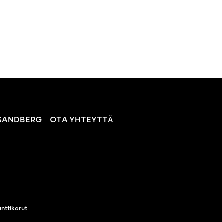
SANDBERG
OTA YHTEYTTÄ
nttikorut