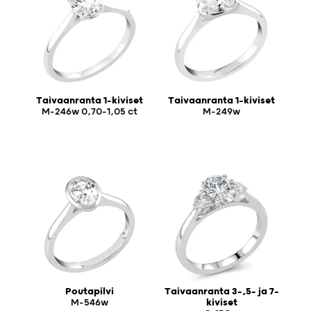
Taivaanranta 1-kiviset
Taivaanranta 1-kiviset
M-246w 0,70-1,05 ct
M-249w
Poutapilvi
Taivaanranta 3-,5- ja 7-
M-546w
kiviset