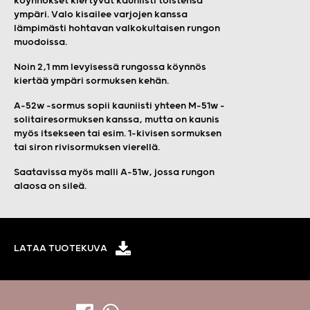
köynnökset kiertyvät kauniisti toistensa
ympäri. Valo kisailee varjojen kanssa
lämpimästi hohtavan valkokultaisen rungon
muodoissa.
Noin 2,1 mm levyisessä rungossa köynnös
kiertää ympäri sormuksen kehän.
A-52w -sormus sopii kauniisti yhteen M-51w -
solitairesormuksen kanssa, mutta on kaunis
myös itsekseen tai esim. 1-kivisen sormuksen
tai siron rivisormuksen vierellä.
Saatavissa myös malli A-51w, jossa rungon
alaosa on sileä.
LATAA TUOTEKUVA