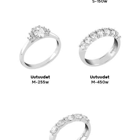
S-150w
Uutuudet
Uutuudet
M-255w
M-450w