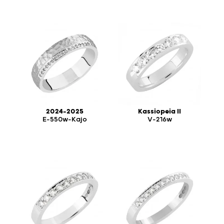
2024-2025
Kassiopeia II
E-550w-Kajo
V-216w