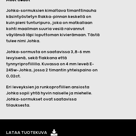
Johka-sormuksien kimaltava timanttinauha
käsintyöstetyn Rakka-pinnan keskellä on
kuin pieni tunturipuro, joka on matkallaan
kohti maailman suuria vesiä raivannut
väylänsä läpi loputtoman kivierämaan. Tästä
tulee nimi Johka.
Johka-sormusta on saatavissa 3,8-6 mm
levyisenä, sekä flakkana että
tynnyriprofiililla. Kuvassa on 4 mm leveä E-
245w-Johka, jossa 2 timantin yhteispaino on
0,02ct.
Eri leveyksien ja runkoprofiilien ansiosta
Johka sopii yhtä hyvin naiselle ja miehelle.
Johka-sormukset ovat saatavissa
tilauksesta.
LATAA TUOTEKUVA