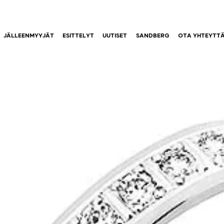
JÄLLEENMYYJÄT
ESITTELYT
UUTISET
SANDBERG
OTA YHTEYTT