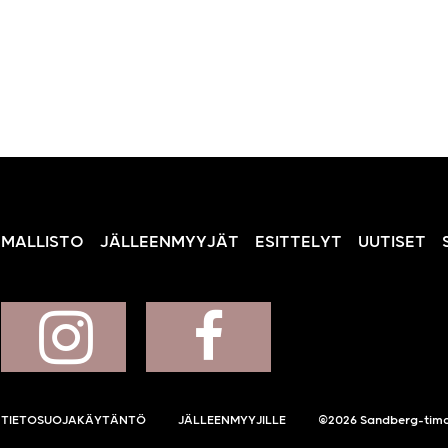
MALLISTO
JÄLLEENMYYJÄT
ESITTELYT
UUTISET
TIETOSUOJAKÄYTÄNTÖ
JÄLLEENMYYJILLE
©2026 Sandberg-tima