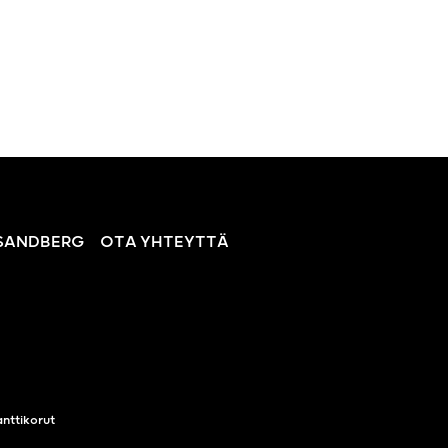
SANDBERG
OTA YHTEYTTÄ
nttikorut