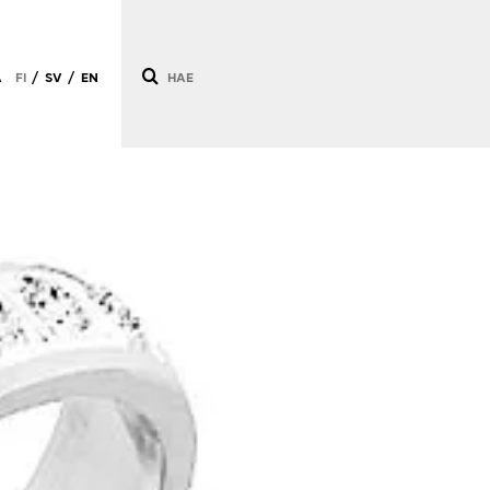
Ä
FI
SV
EN
/
/