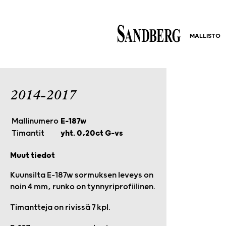
MALLISTO
2014-2017
Mallinumero
E-187w
Timantit
yht. 0,20ct G-vs
Muut tiedot
Kuunsilta E-187w sormuksen leveys on
noin 4 mm, runko on tynnyriprofiilinen.
Timantteja on rivissä 7 kpl.