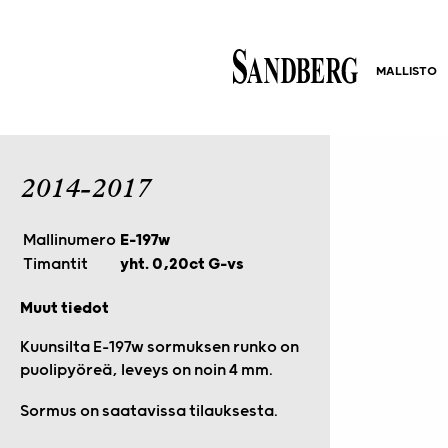
MALLISTO
2014-2017
Mallinumero
E-197w
Timantit
yht. 0,20ct G-vs
Muut tiedot
Kuunsilta E-197w sormuksen runko on
puolipyöreä, leveys on noin 4 mm.
Sormus on saatavissa tilauksesta.