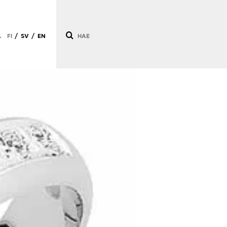
Ä
FI
SV
EN
/
/