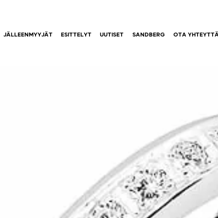
JÄLLEENMYYJÄT
ESITTELYT
UUTISET
SANDBERG
OTA YHTEYTT