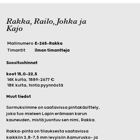
Rakka, Railo, Johka ja
Kajo
Mallinumero
E-265-Rakka
Timantit
ilman timantteja
Suositushinnat
koot 15,0-22,5
14K kulta, 1889-2677 €
18K kulta, hinta pyynnöstä
Muut tiedot
Sormuksiimme on saatavissa pintakäsittely,
joka tuo mieleen Lapin erämaan karun
kauneuden, mistä juontuu sen nimi, Rakka.
Rakka-pinta on tilauksesta saatavissa
kaikkiin 3,8-7,5 mm levyisiin Aamurusko- ja