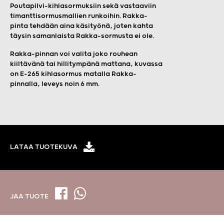
Poutapilvi-kihlasormuksiin sekä vastaaviin
timanttisormusmallien runkoihin. Rakka-
pinta tehdään aina käsityönä, joten kahta
täysin samanlaista Rakka-sormusta ei ole.
Rakka-pinnan voi valita joko rouhean
kiiltävänä tai hillitympänä mattana, kuvassa
on E-265 kihlasormus matalla Rakka-
pinnalla, leveys noin 6 mm.
LATAA TUOTEKUVA
JAA TUOTE