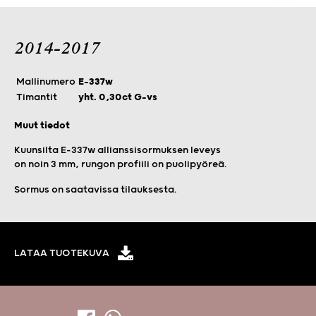
2014-2017
Mallinumero
E-337w
Timantit
yht. 0,30ct G-vs
Muut tiedot
Kuunsilta E-337w allianssisormuksen leveys
on noin 3 mm, rungon profiili on puolipyöreä.
Sormus on saatavissa tilauksesta.
LATAA TUOTEKUVA