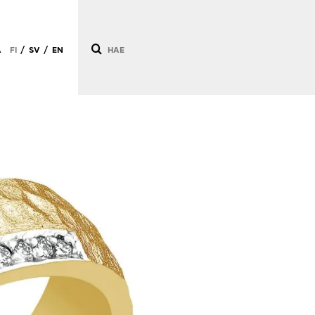
Ä
FI
SV
EN
/
/