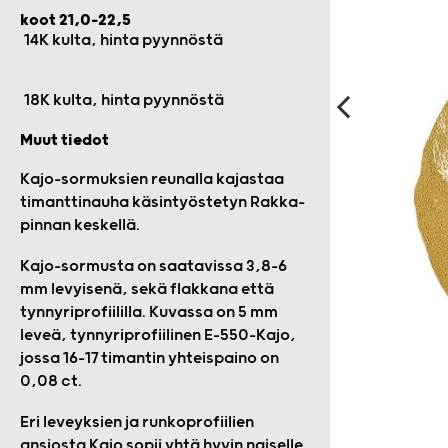
koot 21,0-22,5
14K kulta, hinta pyynnöstä
18K kulta, hinta pyynnöstä
Muut tiedot
Kajo-sormuksien reunalla kajastaa
timanttinauha käsintyöstetyn Rakka-
pinnan keskellä.
Kajo-sormusta on saatavissa 3,8-6
mm levyisenä, sekä flakkana että
tynnyriprofiililla. Kuvassa on 5 mm
leveä, tynnyriprofiilinen E-550-Kajo,
jossa 16–17 timantin yhteispaino on
0,08 ct.
Eri leveyksien ja runkoprofiilien
ansiosta Kajo sopii yhtä hyvin naiselle