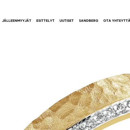
JÄLLEENMYYJÄT
ESITTELYT
UUTISET
SANDBERG
OTA YHTEYTT