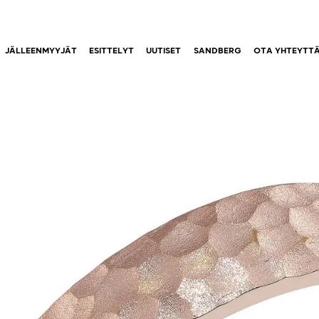
JÄLLEENMYYJÄT
ESITTELYT
UUTISET
SANDBERG
OTA YHTEYTT