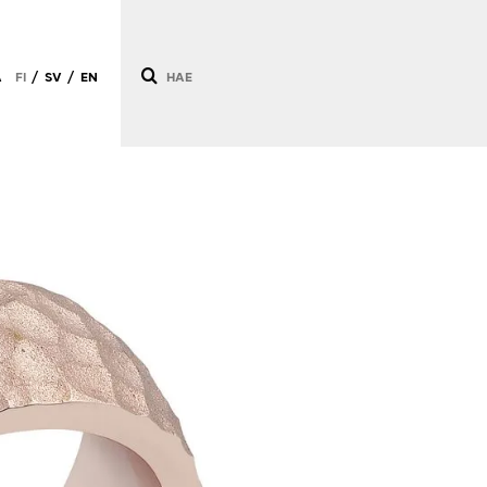
Ä
FI
SV
EN
/
/