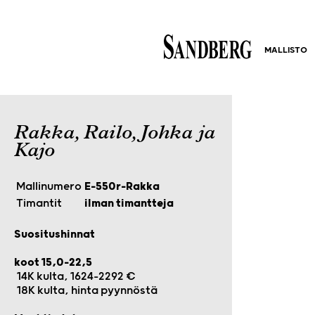
MALLISTO
Rakka, Railo, Johka ja
Kajo
Mallinumero
E-550r-Rakka
Timantit
ilman timantteja
Suositushinnat
koot 15,0-22,5
14K kulta, 1624-2292 €
18K kulta, hinta pyynnöstä