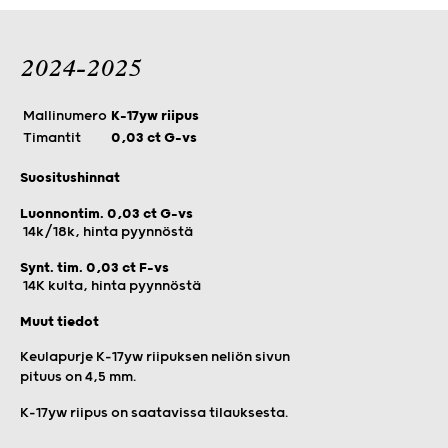
2024-2025
Mallinumero
K-17yw riipus
Timantit
0,03 ct G-vs
Suositushinnat
Luonnontim. 0,03 ct G-vs
14k/18k, hinta pyynnöstä
Synt. tim. 0,03 ct F-vs
14K kulta, hinta pyynnöstä
Muut tiedot
Keulapurje K-17yw riipuksen neliön sivun
pituus on 4,5 mm.
K-17yw riipus on saatavissa tilauksesta.