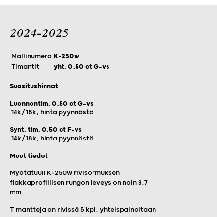
2024-2025
Mallinumero
K-250w
Timantit
yht. 0,50 ct G-vs
Suositushinnat
Luonnontim. 0,50 ct G-vs
14k/18k, hinta pyynnöstä
Synt. tim. 0,50 ct F-vs
14k/18k, hinta pyynnöstä
Muut tiedot
Myötätuuli K-250w rivisormuksen
flakkaprofiilisen rungon leveys on noin 3,7
mm.
Timantteja on rivissä 5 kpl, yhteispainoltaan