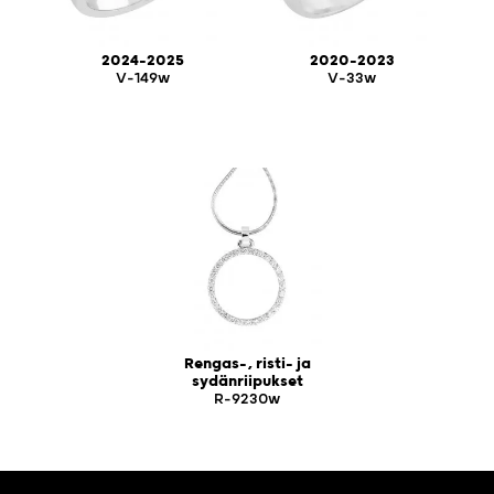
2024-2025
2020-2023
V-149w
V-33w
Rengas-, risti- ja
sydänriipukset
R-9230w