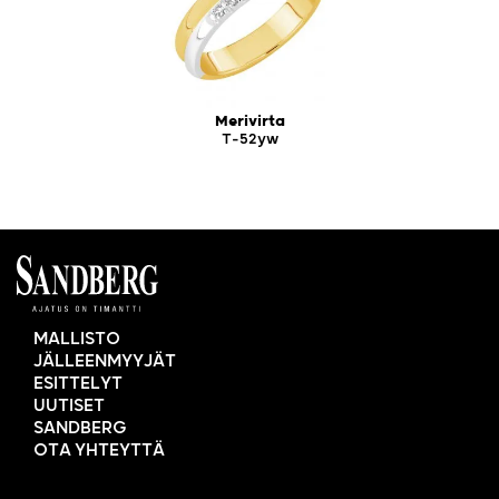
Merivirta
T-52yw
MALLISTO
JÄLLEENMYYJÄT
ESITTELYT
UUTISET
SANDBERG
OTA YHTEYTTÄ