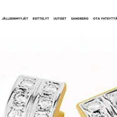
JÄLLEENMYYJÄT
ESITTELYT
UUTISET
SANDBERG
OTA YHTEYTT