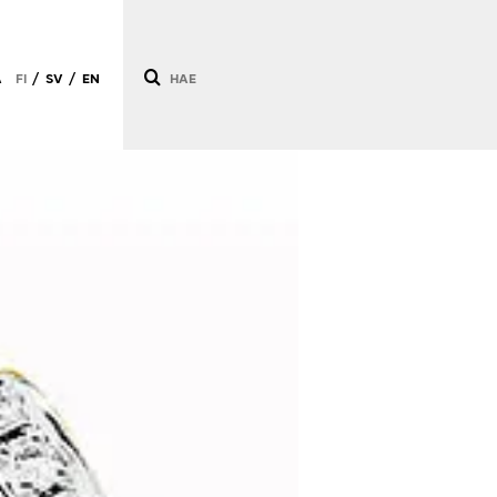
Ä
FI
SV
EN
/
/