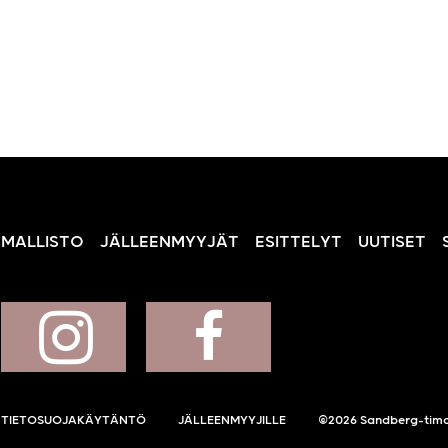
MALLISTO
JÄLLEENMYYJÄT
ESITTELYT
UUTISET
TIETOSUOJAKÄYTÄNTÖ
JÄLLEENMYYJILLE
©2026 Sandberg-tima