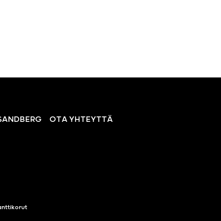
SANDBERG
OTA YHTEYTTÄ
nttikorut