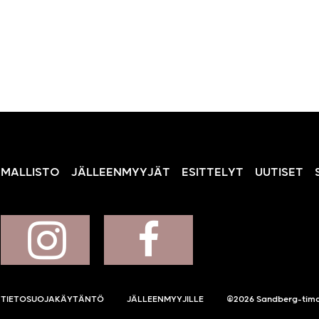
MALLISTO
JÄLLEENMYYJÄT
ESITTELYT
UUTISET
TIETOSUOJAKÄYTÄNTÖ
JÄLLEENMYYJILLE
©2026 Sandberg-tima