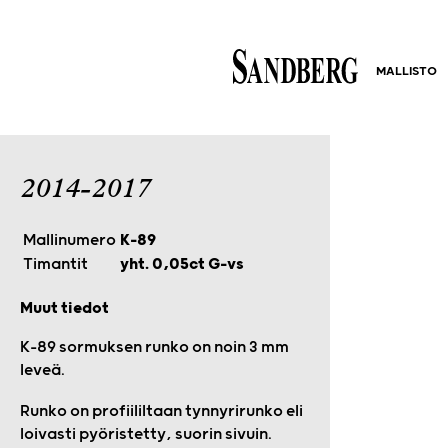
MALLISTO
2014-2017
Mallinumero
K-89
Timantit
yht. 0,05ct G-vs
Muut tiedot
K-89 sormuksen runko on noin 3 mm
leveä.
Runko on profiililtaan tynnyrirunko eli
loivasti pyöristetty, suorin sivuin.