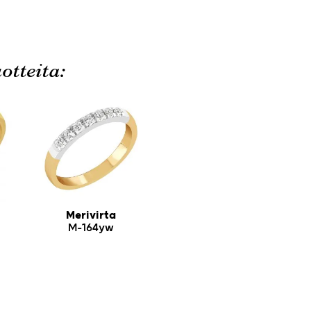
otteita:
Merivirta
M-164yw