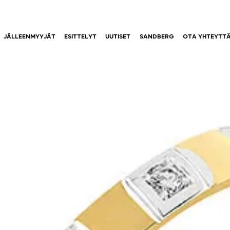
JÄLLEENMYYJÄT
ESITTELYT
UUTISET
SANDBERG
OTA YHTEYTT