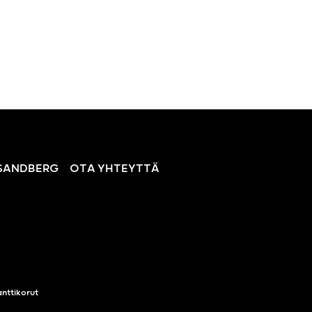
SANDBERG
OTA YHTEYTTÄ
nttikorut