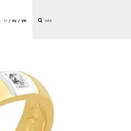
Ä
FI
SV
EN
/
/