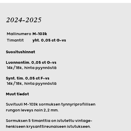
2024-2025
Mallinumero
M-103k
Timantit
yht. 0,05 ct G-vs
Suositushinnat
Luonnontim. 0,05 ct G-vs
14k/18k, hinta pyynnöstä
Synt. tim. 0,05 ct F-vs
14k/18k, hinta pyynnöstä
Muut tiedot
Suvituuli M-103k sormuksen tynnyriprofiilisen
rungon leveys noin 2,2 mm.
Sormuksen 5 timanttia on istutettu vintage-
henkiseen krysanttireunaiseen istutukseen.