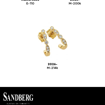
E-110
M-200k
2026-
M-214k