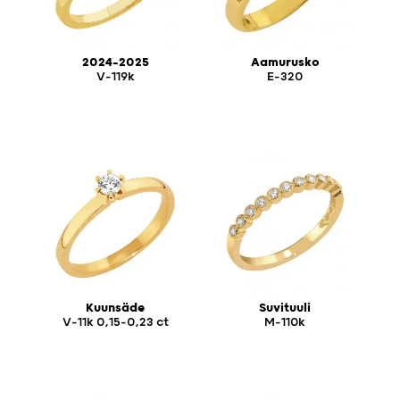
2024-2025
Aamurusko
V-119k
E-320
Kuunsäde
Suvituuli
V-11k 0,15-0,23 ct
M-110k