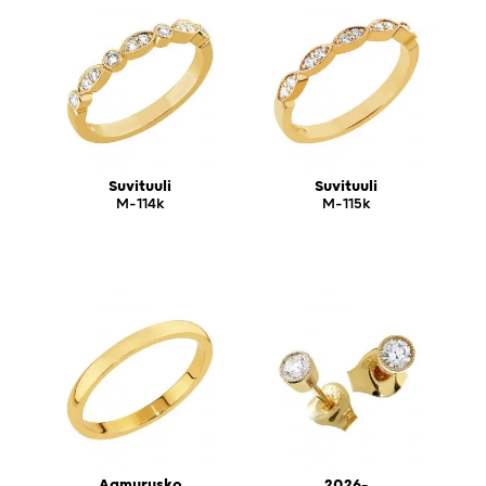
Suvituuli
Suvituuli
M-114k
M-115k
Aamurusko
2026-