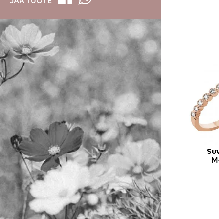
JAA TUOTE
Suv
M