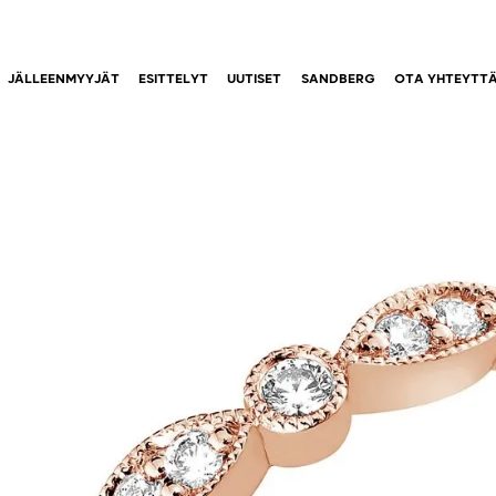
JÄLLEENMYYJÄT
ESITTELYT
UUTISET
SANDBERG
OTA YHTEYTT