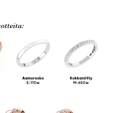
otteita:
Aamurusko
Kukkaniitty
E-110w
M-650w