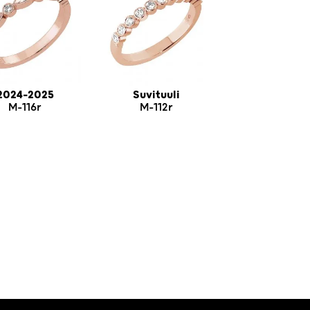
2024-2025
Suvituuli
M-116r
M-112r