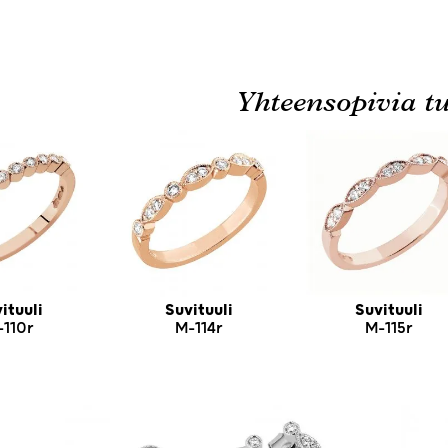
Yhteensopivia tu
ituuli
Suvituuli
Suvituuli
-110r
M-114r
M-115r