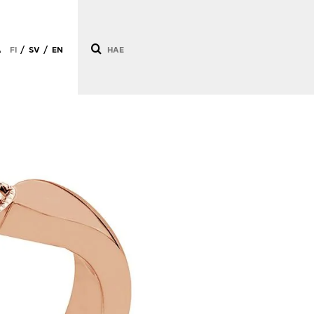
Ä
FI
SV
EN
/
/