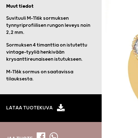
Muut tiedot
Suvituuli M-116k sormuksen
tynnyriprofiilisen rungon leveys noin
2,2 mm.
Sormuksen 4 timanttia on istutettu
vintage-tyyliä henkivään
krysanttireunaiseen istutukseen.
M-116k sormus on saatavissa
tilauksesta.
LATAA TUOTEKUVA