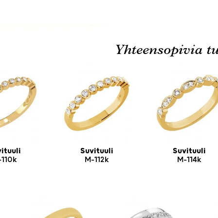
Yhteensopivia tu
ituuli
Suvituuli
Suvituuli
-110k
M-112k
M-114k