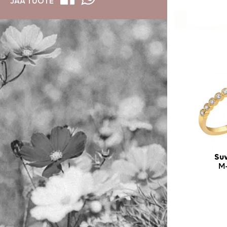
JAA TUOTE
Suv
M