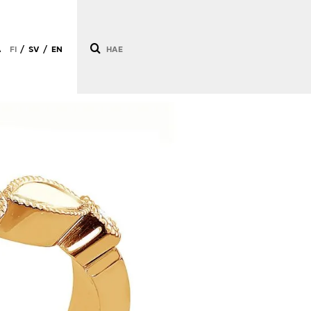
Ä
FI
SV
EN
/
/