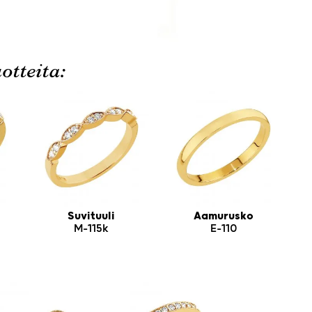
otteita:
Suvituuli
Aamurusko
M-115k
E-110