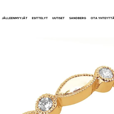
JÄLLEENMYYJÄT
ESITTELYT
UUTISET
SANDBERG
OTA YHTEYTT