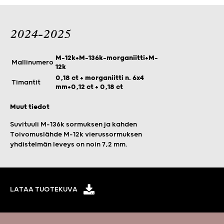
2024-2025
M-12k+M-136k-morganiitti+M-
Mallinumero
12k
0,18 ct + morganiitti n. 6x4
Timantit
mm+0,12 ct + 0,18 ct
Muut tiedot
Suvituuli M-136k sormuksen ja kahden
Toivomuslähde M-12k vierussormuksen
yhdistelmän leveys on noin 7,2 mm.
LATAA TUOTEKUVA