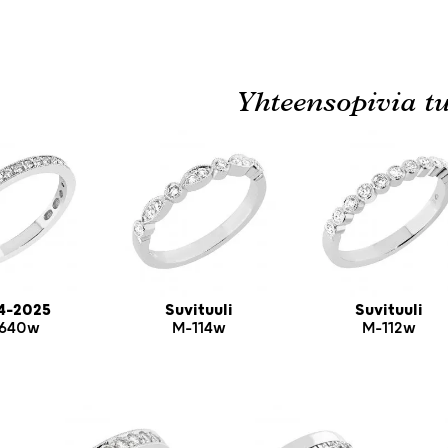
Yhteensopivia tu
4-2025
Suvituuli
Suvituuli
640w
M-114w
M-112w