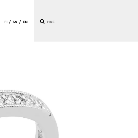
Ä
FI
SV
EN
/
/