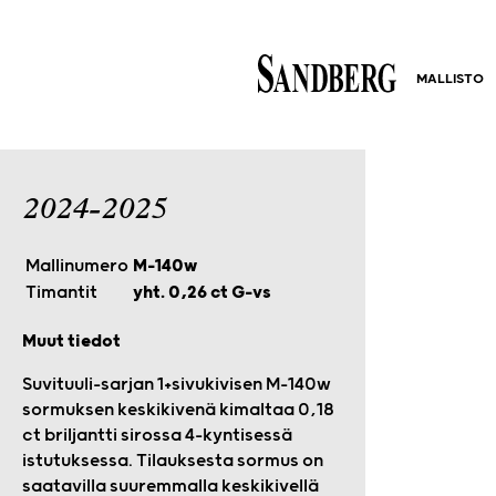
MALLISTO
2024-2025
Mallinumero
M-140w
Timantit
yht. 0,26 ct G-vs
Muut tiedot
Suvituuli-sarjan 1+sivukivisen M-140w
sormuksen keskikivenä kimaltaa 0,18
ct briljantti sirossa 4-kyntisessä
istutuksessa. Tilauksesta sormus on
saatavilla suuremmalla keskikivellä