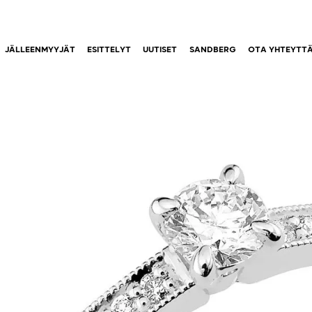
JÄLLEENMYYJÄT
ESITTELYT
UUTISET
SANDBERG
OTA YHTEYTT