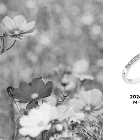
202
M-