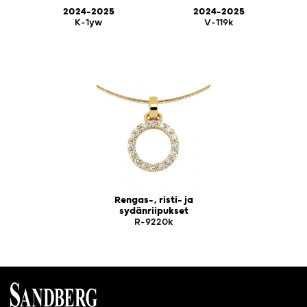
2024-2025
2024-2025
K-1yw
V-119k
Rengas-, risti- ja
sydänriipukset
R-9220k