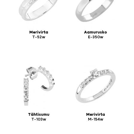
Merivirta
Aamurusko
T-52w
E-350w
Tähtisumu
Merivirta
T-103w
M-154w