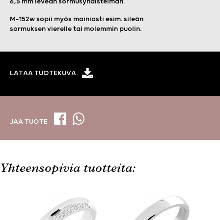
6,5 mm leveän sormusyhdistelmän.
M-152w sopii myös mainiosti esim. sileän
sormuksen vierelle tai molemmin puolin.
LATAA TUOTEKUVA
JAA TUOTE
Yhteensopivia tuotteita: