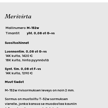
Merivirta
Mallinumero
M-152w
Timantit
yht. 0,08 ct G-vs
Suositushinnat
Luonnontim. 0,08 ct G-vs
14K kulta, 1420 €
18K kulta, hinta pyynnöstä
Synt. tim. 0,08 ct F-vs
14K kulta, 1290 €
Muut tiedot
M-152w rivisormuksen leveys on noin 2 mm.
Sormus on muotoiltu T-52w sormuksen
vierelle, jonka kanssa se muodostaa kauniin