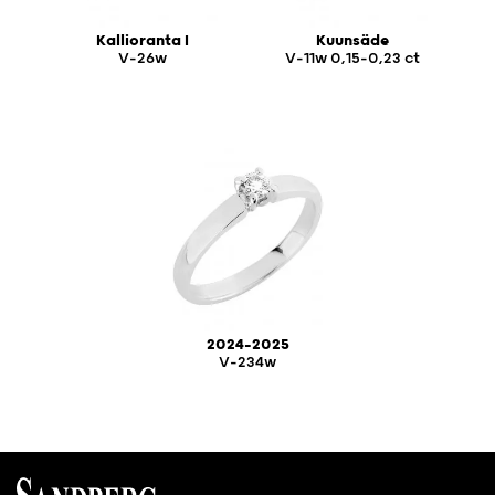
Kallioranta I
Kuunsäde
V-26w
V-11w 0,15-0,23 ct
2024-2025
V-234w