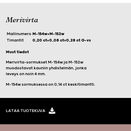
Merivirta
Mallinumero
M-154w+M-152w
Timantit
0,20 ct+0,08 ct=0,28 ct G-vs
Muut tiedot
Merivirta-sormukset M-154w ja M-152w
muodostavat kauniin yhdistelmän, jonka
leveys on noin 4 mm.
M-154w sormuksessa on 0,14 ct keskitimantti.
LATAA TUOTEKUVA