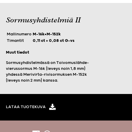
Sormusyhdistelmiä II
Mallinumero
M-16k+M-152k
Timantit
0,11 ct + 0,08 ct G-vs
Muut tiedot
Sormusyhdistelmässä on Toivomuslähde-
vierussormus M-16k (leveys noin 1,8 mm)
yhdessä Merivirta-rivisormuksen M-152k
(leveys noin 2 mm) kanssa.
LATAA TUOTEKUVA