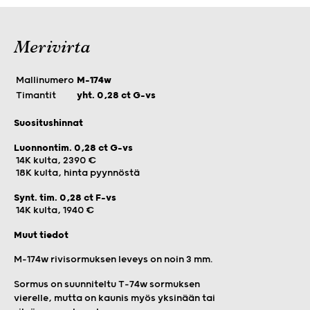
Merivirta
Mallinumero
M-174w
Timantit
yht. 0,28 ct G-vs
Suositushinnat
Luonnontim. 0,28 ct G-vs
14K kulta, 2390 €
18K kulta, hinta pyynnöstä
Synt. tim. 0,28 ct F-vs
14K kulta, 1940 €
Muut tiedot
M-174w rivisormuksen leveys on noin 3 mm.
Sormus on suunniteltu T-74w sormuksen
vierelle, mutta on kaunis myös yksinään tai