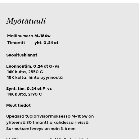
Myötätuuli
Mallinumero
M-186w
Timantit
yht. 0,24 ct
Suositushinnat
Luonnontim. 0,24 ct G-vs
14K kulta, 2550 €
18K kulta, hinta pyynnöstä
Synt. tim. 0,24 ct F-vs
14K kulta, 2190 €
Muut tiedot
Upeassa tuplarivisormuksessa M-186w on
yhteensä 30 timanttia kahdessa rivissä.
Sormuksen leveys on noin 3,6 mm.