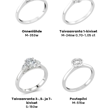
Onnenlähde
Taivaanranta 1-kiviset
M-353w
M-246w 0,70-1,05 ct
Taivaanranta 3-,5- ja 7-
Poutapilvi
kiviset
M-515w
S-150w