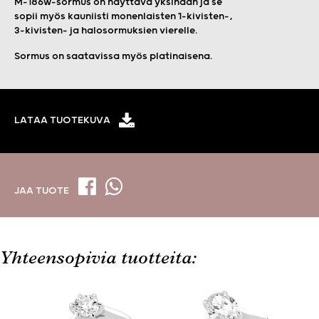
M-186w-sormus on näyttävä yksinään ja se
sopii myös kauniisti monenlaisten 1-kivisten-,
3-kivisten- ja halosormuksien vierelle.
Sormus on saatavissa myös platinaisena.
LATAA TUOTEKUVA
JAA TUOTE
Yhteensopivia tuotteita: