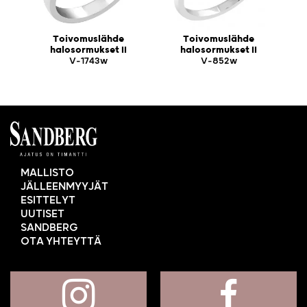
Toivomuslähde
Toivomuslähde
halosormukset II
halosormukset II
V-1743w
V-852w
MALLISTO
JÄLLEENMYYJÄT
ESITTELYT
UUTISET
SANDBERG
OTA YHTEYTTÄ