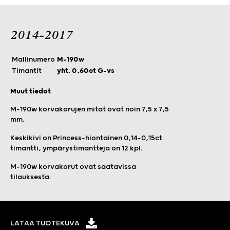
2014-2017
Mallinumero
M-190w
Timantit
yht. 0,60ct G-vs
Muut tiedot
M-190w korvakorujen mitat ovat noin 7,5 x 7,5
mm.
Keskikivi on Princess-hiontainen 0,14–0,15ct
timantti, ympärystimantteja on 12 kpl.
M-190w korvakorut ovat saatavissa
tilauksesta.
LATAA TUOTEKUVA