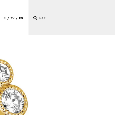
Ä
FI
SV
EN
/
/