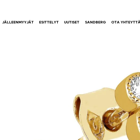
JÄLLEENMYYJÄT
ESITTELYT
UUTISET
SANDBERG
OTA YHTEYTT