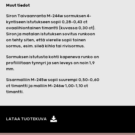
Muut tiedot
Siron Taivaanranta M-244w sormuksen 4-
kyntiseen istutukseen sopii 0,28–0,43 ct
ovaalihiontainen timantti (kuvassa 0,30 ct).
Siron ja matalan istutuksen sovitus runkoon
on tehty siten, että vierelle sopii toinen
sormus, esim. sileä kihla tai rivisormus.
Sormuksen istutusta kohti kapeneva runko on
profiililtaan tynnyri ja sen leveys on noin 1,9
mm.
Sisarmalliin M-245w sopii suurempi 0,50-0,60
ct timantti ja malliin M-246w 1,00-1,10 ct
timantti.
LATAA TUOTEKUVA