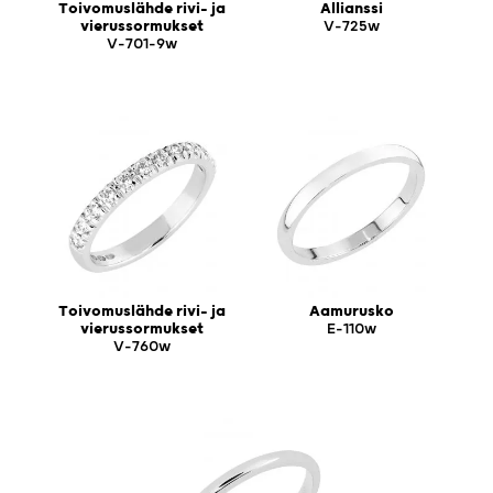
Toivomuslähde rivi- ja
Allianssi
vierussormukset
V-725w
V-701-9w
Toivomuslähde rivi- ja
Aamurusko
vierussormukset
E-110w
V-760w