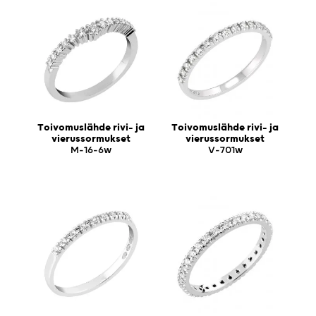
Toivomuslähde rivi- ja
Toivomuslähde rivi- ja
vierussormukset
vierussormukset
M-16-6w
V-701w