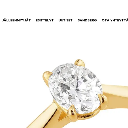
JÄLLEENMYYJÄT
ESITTELYT
UUTISET
SANDBERG
OTA YHTEYTT