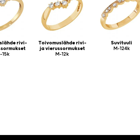
lähde rivi-
Toivomuslähde rivi-
Suvituuli
ussormukset
ja vierussormukset
M-124k
-15k
M-12k