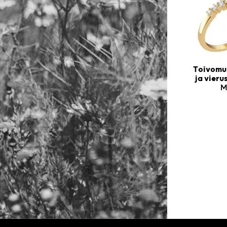
Toivomus
ja vier
M