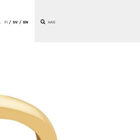
Ä
FI
SV
EN
/
/