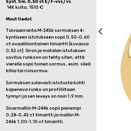
Synt. tim. 0,50 ct E/F-vvs/vs
14K kulta, 1510 €
Muut tiedot
Taivaanranta M-245k sormuksen 4-
kyntiseen istutukseen sopii 0,50–0,60
ct ovaalihiontainen timantti (kuvassa
0,52 ct). Siron ja matalan istutuksen
sovitus runkoon on tehty siten, että
vierelle sopii toinen sormus, esim. sileä
kihla tai rivisormus.
Sormuksen sulavasti istutusta kohti
kapeneva runko on profiililtaan
tynnyri ja sen leveys on noin 1,9 mm.
Sisarmalliin M-244k sopii pienempi
0,28-0,43 ct timantti ja malliin M-
246k 1,00-1,10 ct timantti.