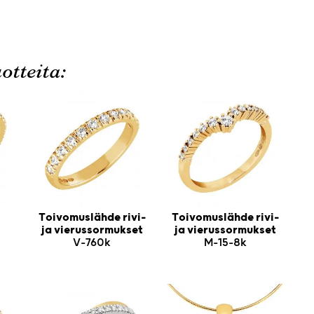
otteita:
Toivomuslähde rivi-
Toivomuslähde rivi-
ja vierussormukset
ja vierussormukset
V-760k
M-15-8k