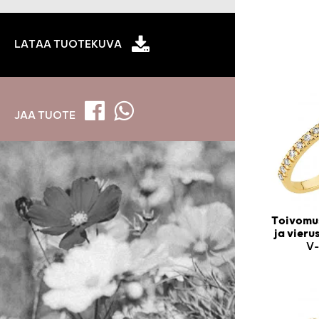
LATAA TUOTEKUVA
JAA TUOTE
Toivomus
ja vier
V-