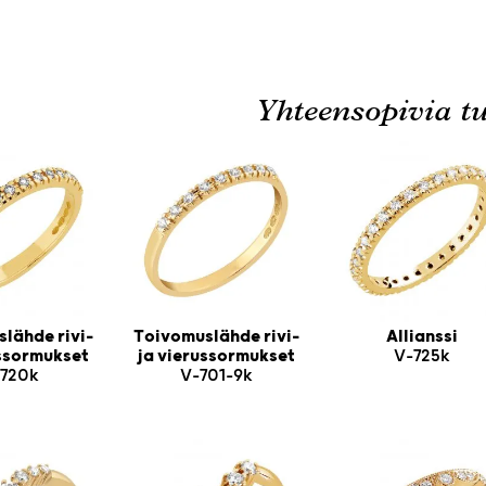
Yhteensopivia tu
lähde rivi-
Toivomuslähde rivi-
Allianssi
ussormukset
ja vierussormukset
V-725k
720k
V-701-9k