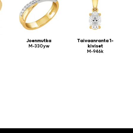
Joenmutka
Taivaanranta 1-
M-330yw
kiviset
M-946k