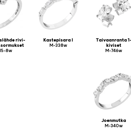
lähde rivi-
Kastepisara I
Taivaanranta 1
ussormukset
M-338w
kiviset
15-8w
M-746w
Joenmutka
M-340w