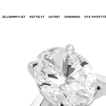
JÄLLEENMYYJÄT
ESITTELYT
UUTISET
SANDBERG
OTA YHTEYTT