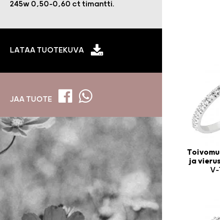
245w 0,50-0,60 ct timantti.
LATAA TUOTEKUVA
JAA TUOTE
Toivomus
ja vier
V-