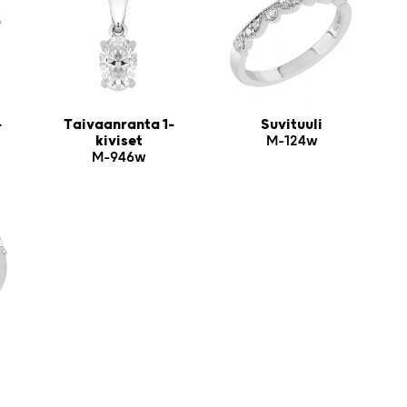
-
Taivaanranta 1-
Suvituuli
kiviset
M-124w
M-946w