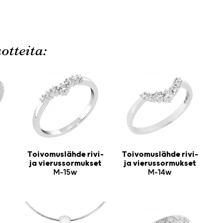
otteita:
Toivomuslähde rivi-
Toivomuslähde rivi-
ja vierussormukset
ja vierussormukset
M-15w
M-14w