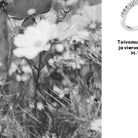
Toivomus
ja vier
M-