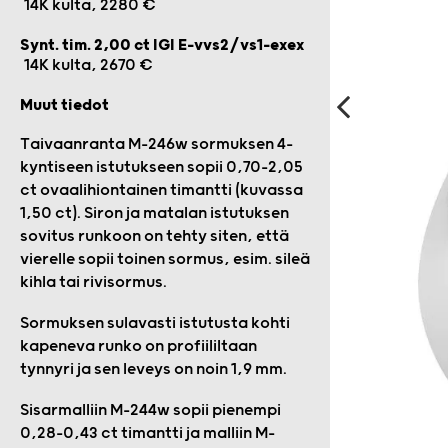
14K kulta, 2280 €
Synt. tim. 2,00 ct IGI E-vvs2/vs1-exex
14K kulta, 2670 €
Muut tiedot
Taivaanranta M-246w sormuksen 4-
kyntiseen istutukseen sopii 0,70-2,05
ct ovaalihiontainen timantti (kuvassa
1,50 ct). Siron ja matalan istutuksen
sovitus runkoon on tehty siten, että
vierelle sopii toinen sormus, esim. sileä
kihla tai rivisormus.
Sormuksen sulavasti istutusta kohti
kapeneva runko on profiililtaan
tynnyri ja sen leveys on noin 1,9 mm.
Sisarmalliin M-244w sopii pienempi
0,28-0,43 ct timantti ja malliin M-