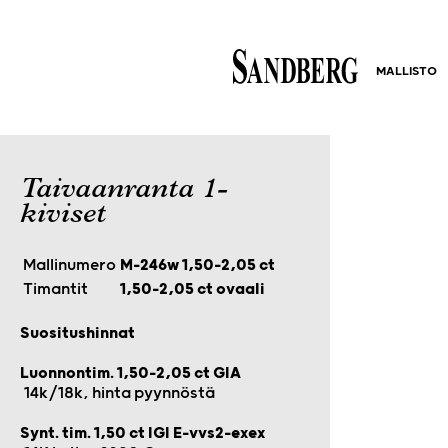
MALLISTO
Taivaanranta 1-
kiviset
Mallinumero
M-246w 1,50-2,05 ct
Timantit
1,50-2,05 ct ovaali
Suositushinnat
Luonnontim. 1,50-2,05 ct GIA
14k/18k, hinta pyynnöstä
Synt. tim. 1,50 ct IGI E-vvs2-exex