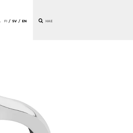
Ä
FI
SV
EN
/
/