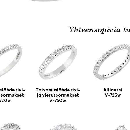
Yhteensopivia tu
lähde rivi-
Toivomuslähde rivi-
Allianssi
ussormukset
ja vierussormukset
V-725w
720w
V-760w