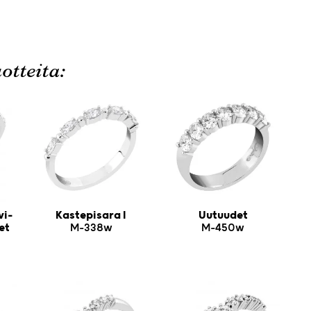
otteita:
vi-
Kastepisara I
Uutuudet
et
M-338w
M-450w