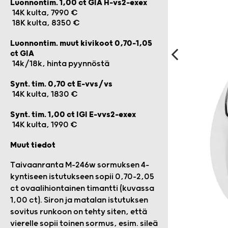
Luonnontim. 1,00 ct GIA H-vs2-exex
14K kulta, 7990 €
18K kulta, 8350 €
Luonnontim. muut kivikoot 0,70-1,05
ct GIA
14k/18k, hinta pyynnöstä
Synt. tim. 0,70 ct E-vvs/vs
14K kulta, 1830 €
Synt. tim. 1,00 ct IGI E-vvs2-exex
14K kulta, 1990 €
Muut tiedot
Taivaanranta M-246w sormuksen 4-
kyntiseen istutukseen sopii 0,70-2,05
ct ovaalihiontainen timantti (kuvassa
1,00 ct). Siron ja matalan istutuksen
sovitus runkoon on tehty siten, että
vierelle sopii toinen sormus, esim. sileä