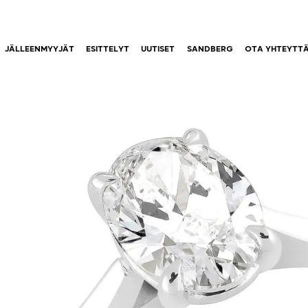
JÄLLEENMYYJÄT
ESITTELYT
UUTISET
SANDBERG
OTA YHTEYTT