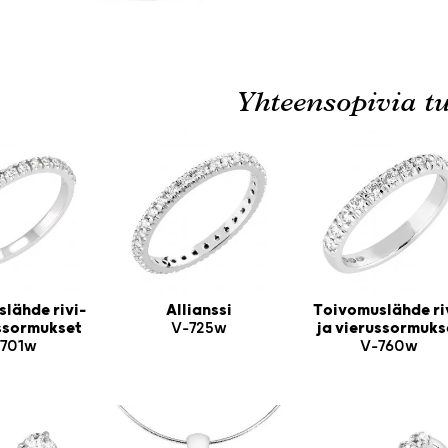
Yhteensopivia tu
lähde rivi-
Allianssi
Toivomuslähde ri
ussormukset
V-725w
ja vierussormuks
701w
V-760w