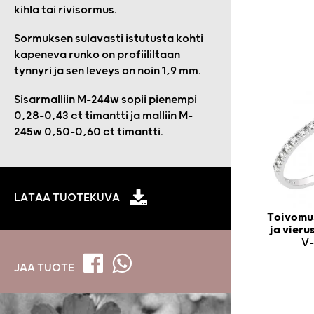
kihla tai rivisormus.
Sormuksen sulavasti istutusta kohti
kapeneva runko on profiililtaan
tynnyri ja sen leveys on noin 1,9 mm.
Sisarmalliin M-244w sopii pienempi
0,28-0,43 ct timantti ja malliin M-
245w 0,50-0,60 ct timantti.
LATAA TUOTEKUVA
Toivomus
ja vier
V-
JAA TUOTE