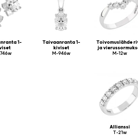
nranta 1-
Taivaanranta 1-
Toivomuslähde ri
viset
kiviset
ja vierussormuks
746w
M-946w
M-12w
Allianssi
T-21w