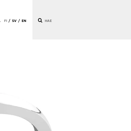
Ä
FI
SV
EN
/
/