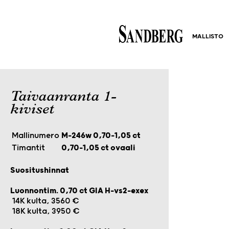
MALLISTO
Taivaanranta 1-
kiviset
Mallinumero
M-246w 0,70-1,05 ct
Timantit
0,70-1,05 ct ovaali
Suositushinnat
Luonnontim. 0,70 ct GIA H-vs2-exex
14K kulta, 3560 €
18K kulta, 3950 €