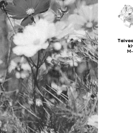
Taivaa
ki
M-