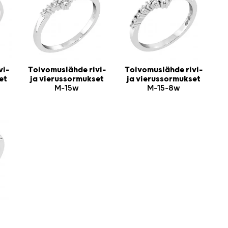
vi-
Toivomuslähde rivi-
Toivomuslähde rivi-
et
ja vierussormukset
ja vierussormukset
M-15w
M-15-8w