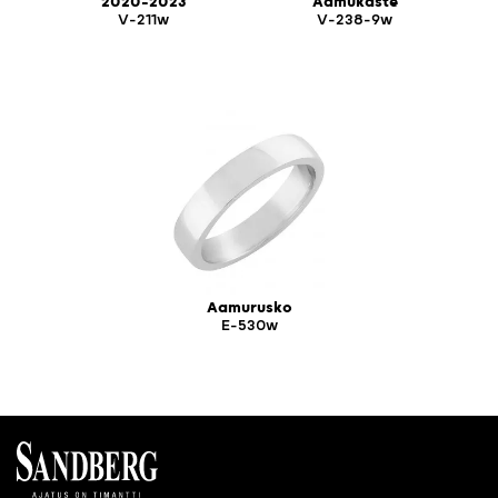
2020-2023
Aamukaste
V-211w
V-238-9w
Aamurusko
E-530w