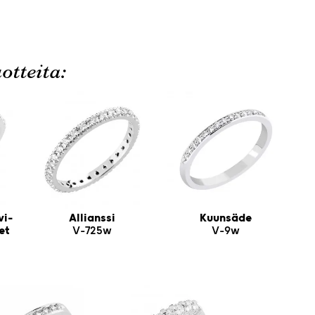
otteita:
vi-
Allianssi
Kuunsäde
et
V-725w
V-9w