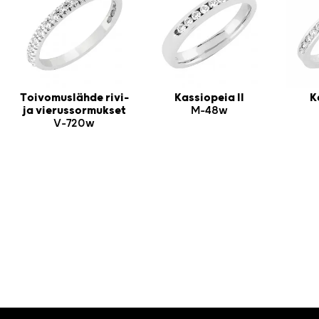
Toivomuslähde rivi-
Kassiopeia II
K
ja vierussormukset
M-48w
V-720w