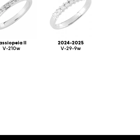
assiopeia II
2024-2025
V-210w
V-29-9w