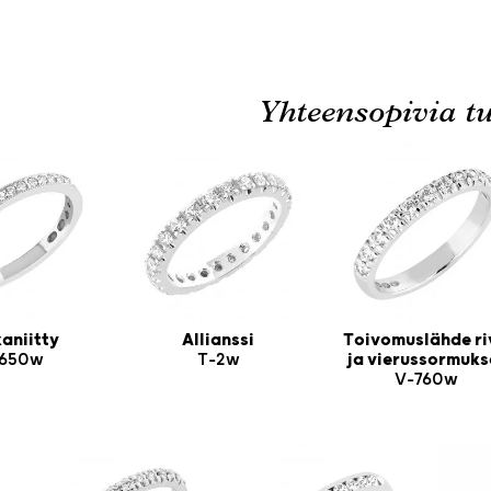
Yhteensopivia tu
aniitty
Allianssi
Toivomuslähde ri
650w
T-2w
ja vierussormuks
V-760w