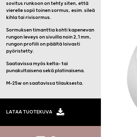
sovitus runkoon on tehty siten, että
vierelle sopii toinen sormus, esim. sileä
kihla tai rivisormus.
Sormuksen timanttia kohti kapenevan
rungon leveys on sivuilla noin 2,1 mm,
rungon profiili on päältä loivasti
pyöristetty.
Saatavissa myös kelta- tai
punakultaisena sekä platinaisena.
M-25w on saatavissa tilauksesta.
LATAA TUOTEKUVA