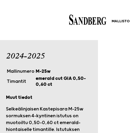
MALLISTO
2024-2025
Mallinumero
M-25w
emerald cut GIA 0,50–
Timantit
0,60 ct
Muut tiedot
Selkeälinjaisen Kastepisara M-25w
sormuksen 4-kyntinen istutus on
muotoiltu 0,50–0,60 ct emerald-
hiontaiselle timantille. Istutuksen