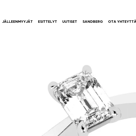
JÄLLEENMYYJÄT
ESITTELYT
UUTISET
SANDBERG
OTA YHTEYTT