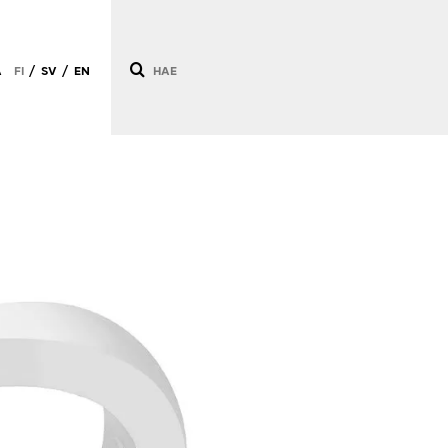
Ä
FI
SV
EN
/
/