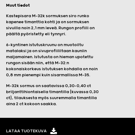
Muut tiedot
Kastepisara M-32k sormuksen siro runko
kapenee timanttia kohti ja on sormuksen
sivuilla noin 2,1 mm leveä. Rungon profiili on
päältä pyöristetty eli tynnyri.
6-kyntinen istutuskruunu on muotoiltu
matalaksi ja on sivuprofiililtaan kauniin
maljamainen. Istutusta on hieman upotettu
rungon sisään niin, että M-32:n
kokonaiskorkeus istutuksen kohdalla on noin
0,8 mm pienempi kuin sisarmallissa M-35.
M-32k sormus on saatavissa 0,30-0,40 ct
briljanttihiontaisella timantilla (kuvassa 0,30
ct), tilauksesta myös suuremmalla timantilla
aina 2 ct kokoon saakka.
LATAA TUOTEKUVA