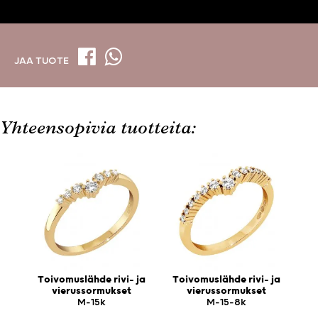
JAA TUOTE
Yhteensopivia tuotteita:
Toivomuslähde rivi- ja
Toivomuslähde rivi- ja
vierussormukset
vierussormukset
M-15k
M-15-8k