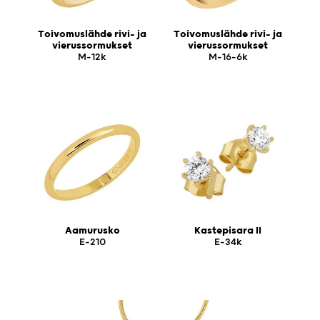
Toivomuslähde rivi- ja
Toivomuslähde rivi- ja
vierussormukset
vierussormukset
M-12k
M-16-6k
Aamurusko
Kastepisara II
E-210
E-34k