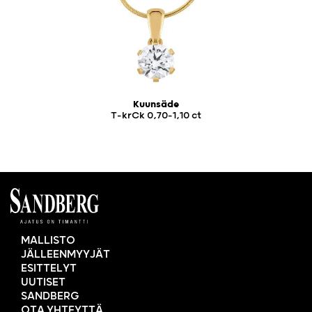
Kuunsäde
T-krCk 0,70-1,10 ct
MALLISTO
JÄLLEENMYYJÄT
ESITTELYT
UUTISET
SANDBERG
OTA YHTEYTTÄ