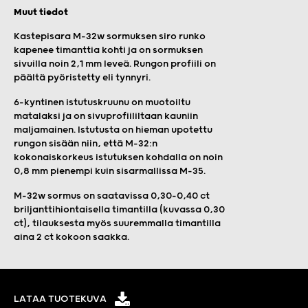
Muut tiedot
Kastepisara M-32w sormuksen siro runko
kapenee timanttia kohti ja on sormuksen
sivuilla noin 2,1 mm leveä. Rungon profiili on
päältä pyöristetty eli tynnyri.
6-kyntinen istutuskruunu on muotoiltu
matalaksi ja on sivuprofiililtaan kauniin
maljamainen. Istutusta on hieman upotettu
rungon sisään niin, että M-32:n
kokonaiskorkeus istutuksen kohdalla on noin
0,8 mm pienempi kuin sisarmallissa M-35.
M-32w sormus on saatavissa 0,30-0,40 ct
briljanttihiontaisella timantilla (kuvassa 0,30
ct), tilauksesta myös suuremmalla timantilla
aina 2 ct kokoon saakka.
LATAA TUOTEKUVA