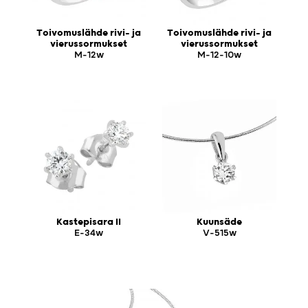
Toivomuslähde rivi- ja
Toivomuslähde rivi- ja
vierussormukset
vierussormukset
M-12w
M-12-10w
Kastepisara II
Kuunsäde
E-34w
V-515w