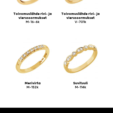
Toivomuslähde rivi- ja
Toivomuslähde rivi- ja
vierussormukset
vierussormukset
M-16-6k
V-701k
Merivirta
Suvituuli
M-152k
M-114k