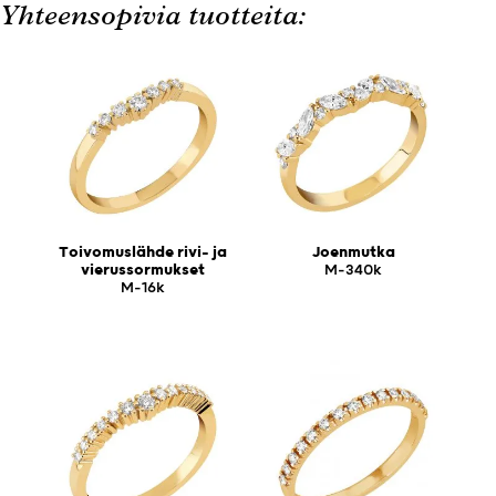
Yhteensopivia tuotteita:
Toivomuslähde rivi- ja
Joenmutka
vierussormukset
M-340k
M-16k