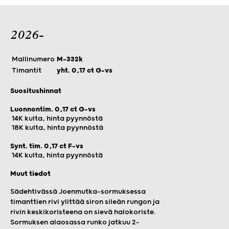
2026-
Mallinumero
M-332k
Timantit
yht. 0,17 ct G-vs
Suositushinnat
Luonnontim. 0,17 ct G-vs
14K kulta, hinta pyynnöstä
18K kulta, hinta pyynnöstä
Synt. tim. 0,17 ct F-vs
14K kulta, hinta pyynnöstä
Muut tiedot
Sädehtivässä Joenmutka-sormuksessa
timanttien rivi ylittää siron sileän rungon ja
rivin keskikoristeena on sievä halokoriste.
Sormuksen alaosassa runko jatkuu 2-