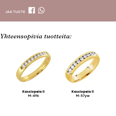
JAA TUOTE
Yhteensopivia tuotteita:
Kassiopeia II
Kassiopeia II
M-49k
M-57yw