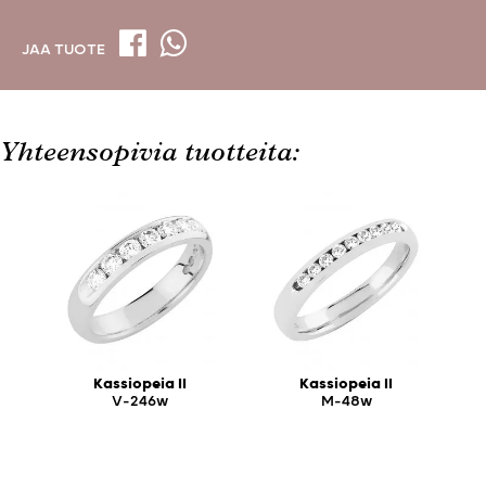
JAA TUOTE
Yhteensopivia tuotteita:
Kassiopeia II
Kassiopeia II
V-246w
M-48w