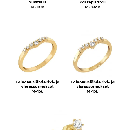
Suvituuli
Kastepisara I
M-110k
M-338k
Toivomuslähde rivi- ja
Toivomuslähde rivi- ja
vierussormukset
vierussormukset
M-16k
M-15k