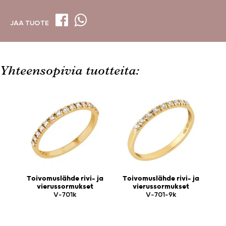
JAA TUOTE
Yhteensopivia tuotteita:
Toivomuslähde rivi- ja
Toivomuslähde rivi- ja
vierussormukset
vierussormukset
V-701k
V-701-9k