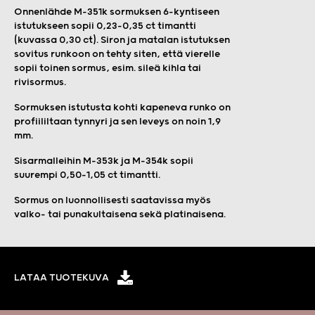
Onnenlähde M-351k sormuksen 6-kyntiseen
istutukseen sopii 0,23-0,35 ct timantti
(kuvassa 0,30 ct). Siron ja matalan istutuksen
sovitus runkoon on tehty siten, että vierelle
sopii toinen sormus, esim. sileä kihla tai
rivisormus.
Sormuksen istutusta kohti kapeneva runko on
profiililtaan tynnyri ja sen leveys on noin 1,9
mm.
Sisarmalleihin M-353k ja M-354k sopii
suurempi 0,50-1,05 ct timantti.
Sormus on luonnollisesti saatavissa myös
valko- tai punakultaisena sekä platinaisena.
LATAA TUOTEKUVA